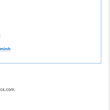
i
 mình
hlcs.com.