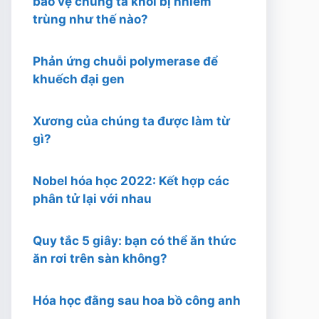
bảo vệ chúng ta khỏi bị nhiễm
trùng như thế nào?
Phản ứng chuỗi polymerase để
khuếch đại gen
Xương của chúng ta được làm từ
gì?
Nobel hóa học 2022: Kết hợp các
phân tử lại với nhau
Quy tắc 5 giây: bạn có thể ăn thức
ăn rơi trên sàn không?
Hóa học đằng sau hoa bồ công anh