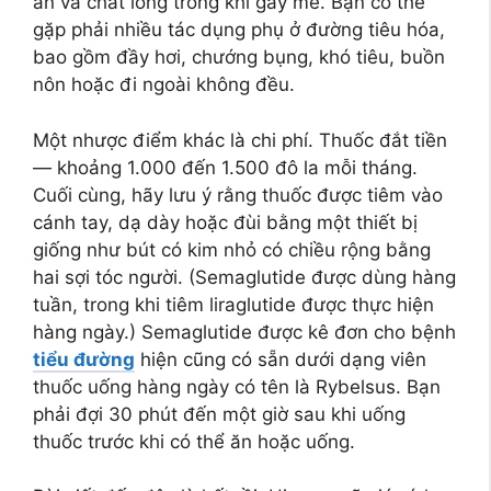
ăn và chất lỏng trong khi gây mê. Bạn có thể
gặp phải nhiều tác dụng phụ ở đường tiêu hóa,
bao gồm đầy hơi, chướng bụng, khó tiêu, buồn
nôn hoặc đi ngoài không đều.
Một nhược điểm khác là chi phí. Thuốc đắt tiền
— khoảng 1.000 đến 1.500 đô la mỗi tháng.
Cuối cùng, hãy lưu ý rằng thuốc được tiêm vào
cánh tay, dạ dày hoặc đùi bằng một thiết bị
giống như bút có kim nhỏ có chiều rộng bằng
hai sợi tóc người. (Semaglutide được dùng hàng
tuần, trong khi tiêm liraglutide được thực hiện
hàng ngày.) Semaglutide được kê đơn cho bệnh
tiểu đường
hiện cũng có sẵn dưới dạng viên
thuốc uống hàng ngày có tên là Rybelsus. Bạn
phải đợi 30 phút đến một giờ sau khi uống
thuốc trước khi có thể ăn hoặc uống.