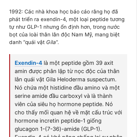
1992: Các nhà khoa học báo cáo rằng họ đã
phát triển ra exendin-4, một loại peptide tương
tự như GLP-1 nhưng ổn định hơn, trong nước
bọt của loài thằn lằn độc Nam Mỹ, mang biệt
danh “quái vật
Gila
“.
Exendin-4
là một peptide gồm 39 axit
amin được phân lập từ nọc độc của thằn
lằn quái vật Gila Heloderma suspectum.
Nó chứa một histidine đầu amino và một
serine amide đầu carboxyl và là thành
viên của siêu họ hormone peptide. Nó
cho thấy mối quan hệ về mặt cấu trúc với
hormone incretin peptide-1 giống
glucagon 1-(7-36)-amide (GLP-1).