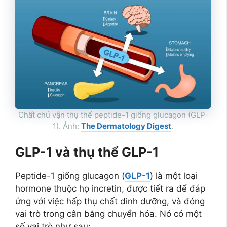
Chất chủ vận thụ thể peptide-1 giống glucagon (GLP-
1). Ảnh:
The Dermatology Digest
.
GLP-1 và thụ thể GLP-1
Peptide-1 giống glucagon (
GLP-1
) là một loại
hormone thuộc họ incretin, được tiết ra để đáp
ứng với việc hấp thụ chất dinh dưỡng, và đóng
vai trò trong cân bằng chuyển hóa. Nó có một
số vai trò như sau: