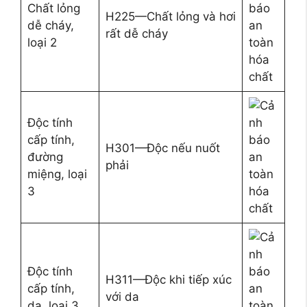
Chất lỏng
H225—Chất lỏng và hơi
dễ cháy,
rất dễ cháy
loại 2
Độc tính
cấp tính,
H301—Độc nếu nuốt
đường
phải
miệng, loại
3
Độc tính
H311—Độc khi tiếp xúc
cấp tính,
với da
da, loại 3