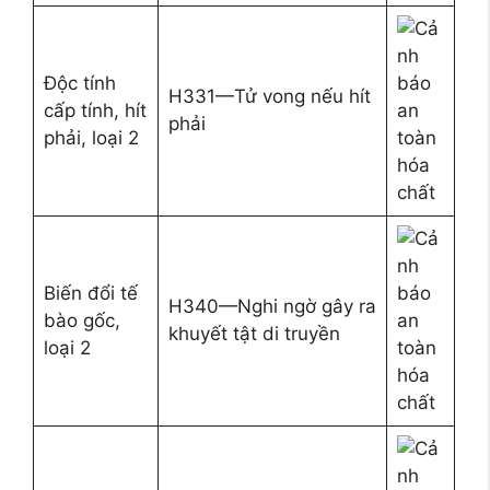
Độc tính
H331—Tử vong nếu hít
cấp tính, hít
phải
phải, loại 2
Biến đổi tế
H340—Nghi ngờ gây ra
bào gốc,
khuyết tật di truyền
loại 2