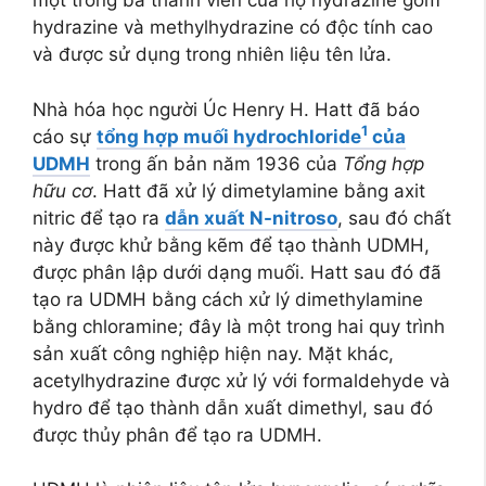
một trong ba thành viên của họ hydrazine gồm
hydrazine và methylhydrazine có độc tính cao
và được sử dụng trong nhiên liệu tên lửa.
Nhà hóa học người Úc Henry H. Hatt đã báo
1
cáo sự
tổng hợp muối hydrochloride
của
UDMH
trong ấn bản năm 1936 của
Tổng hợp
hữu cơ
. Hatt đã xử lý dimetylamine bằng axit
nitric để tạo ra
dẫn xuất N-nitroso
, sau đó chất
này được khử bằng kẽm để tạo thành UDMH,
được phân lập dưới dạng muối. Hatt sau đó đã
tạo ra UDMH bằng cách xử lý dimethylamine
bằng chloramine; đây là một trong hai quy trình
sản xuất công nghiệp hiện nay. Mặt khác,
acetylhydrazine được xử lý với formaldehyde và
hydro để tạo thành dẫn xuất dimethyl, sau đó
được thủy phân để tạo ra UDMH.