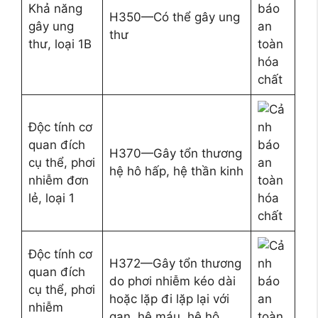
Khả năng
H350—Có thể gây ung
gây ung
thư
thư, loại 1B
Độc tính cơ
quan đích
H370—Gây tổn thương
cụ thể, phơi
hệ hô hấp, hệ thần kinh
nhiễm đơn
lẻ, loại 1
Độc tính cơ
H372—Gây tổn thương
quan đích
do phơi nhiễm kéo dài
cụ thể, phơi
hoặc lặp đi lặp lại với
nhiễm
gan, hệ máu, hệ hô