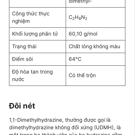
dimethyl-
Công thức thực
C
H
N
2
8
2
nghiệm
Khối lượng phân tử
60,10 g/mol
Trạng thái
Chất lỏng không màu
Điểm sôi
64°C
Độ hòa tan trong
Có thể trộn
nước
Đôi nét
1,1-Dimethylhydrazine, thường được gọi là
dimethylhydrazine không đối xứng (UDMH), là