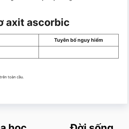
 axit ascorbic
Tuyên bố nguy hiểm
 trên toàn cầu.
a học
Đời sống