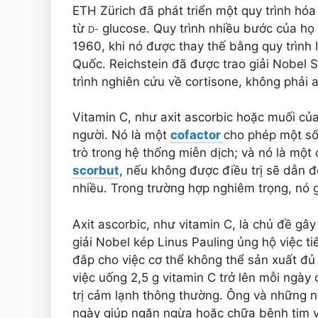
ETH Zürich đã phát triển một quy trình hóa
từ
glucose. Quy trình nhiều bước của họ
D-
1960, khi nó được thay thế bằng quy trình 
Quốc. Reichstein đã được trao giải Nobel 
trình nghiên cứu về cortisone, không phải a
Vitamin C, như axit ascorbic hoặc muối của
người. Nó là một
cofactor
cho phép một số
trò trong hệ thống miễn dịch; và nó là một
scorbut
, nếu không được điều trị sẽ dẫn 
nhiều. Trong trường hợp nghiêm trọng, nó 
Axit ascorbic, như vitamin C, là chủ đề gâ
giải Nobel kép Linus Pauling ủng hộ việc ti
đắp cho việc cơ thể không thể sản xuất đủ 
việc uống 2,5 g vitamin C trở lên mỗi ngà
trị cảm lạnh thông thường. Ông và những ng
ngày giúp ngăn ngừa hoặc chữa bệnh tim v