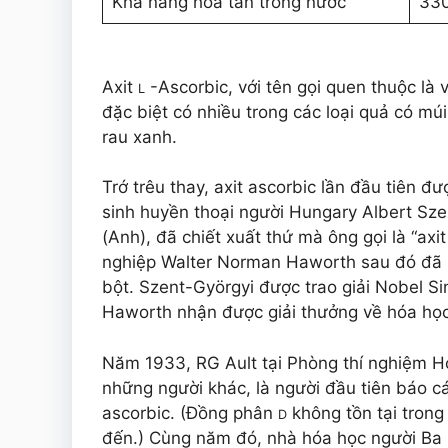
Khả năng hòa tan trong nước
330
Axit
-Ascorbic, với tên gọi quen thuộc là v
L
đặc biệt có nhiều trong các loại quả có múi
rau xanh.
Trớ trêu thay, axit ascorbic lần đầu tiên 
sinh huyền thoại người Hungary Albert Sze
(Anh), đã chiết xuất thứ mà ông gọi là “ax
nghiệp Walter Norman Haworth sau đó đã p
bột. Szent-Györgyi được trao giải Nobel S
Haworth nhận được giải thưởng về hóa học
Năm 1933, RG Ault tại Phòng thí nghiệm H
những người khác, là người đầu tiên báo c
ascorbic. (Đồng phân
không tồn tại trong
D
đến.) Cùng năm đó, nhà hóa học người Ba 