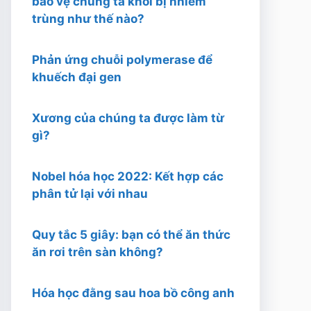
bảo vệ chúng ta khỏi bị nhiễm
trùng như thế nào?
Phản ứng chuỗi polymerase để
khuếch đại gen
Xương của chúng ta được làm từ
gì?
Nobel hóa học 2022: Kết hợp các
phân tử lại với nhau
Quy tắc 5 giây: bạn có thể ăn thức
ăn rơi trên sàn không?
Hóa học đằng sau hoa bồ công anh