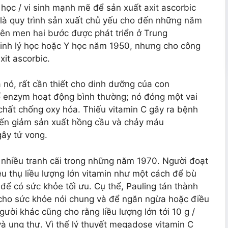
 học / vi sinh mạnh mẽ để sản xuất axit ascorbic
 là quy trình sản xuất chủ yếu cho đến những năm
lên men hai bước được phát triển ở Trung
Sinh lý học hoặc Y học năm 1950, nhưng cho công
xit ascorbic.
 nó, rất cần thiết cho dinh dưỡng của con
 enzym hoạt động bình thường; nó đóng một vai
 chất chống oxy hóa. Thiếu vitamin C gây ra bệnh
đến giảm sản xuất hồng cầu và chảy máu
gây tử vong.
y nhiều tranh cãi trong những năm 1970. Người đoạt
êu thụ liều lượng lớn vitamin như một cách để bù
để có sức khỏe tối ưu. Cụ thể, Pauling tán thành
y cho sức khỏe nói chung và để ngăn ngừa hoặc điều
ười khác cũng cho rằng liều lượng lớn tới 10 g /
à ung thư. Vì thế lý thuyết megadose vitamin C