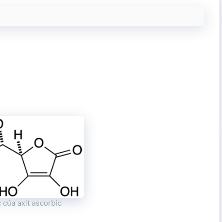
.
 của axit ascorbic