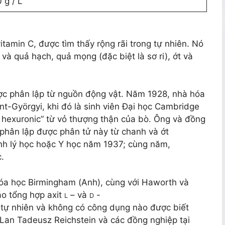
 g / L
itamin C, được tìm thấy rộng rãi trong tự nhiên. Nó
 và quả hạch, quả mọng (đặc biệt là sơ ri), ớt và
được phân lập từ nguồn động vật. Năm 1928, nhà hóa
nt-Györgyi, khi đó là sinh viên Đại học Cambridge
it hexuronic” từ vỏ thượng thận của bò. Ông và đồng
hân lập được phân tử này từ chanh và ớt
inh lý học hoặc Y học năm 1937; cùng năm,
.
óa học Birmingham (Anh), cùng với Haworth và
áo tổng hợp axit
– và
-
L
D
 tự nhiên và không có công dụng nào được biết
Lan Tadeusz Reichstein và các đồng nghiệp tại