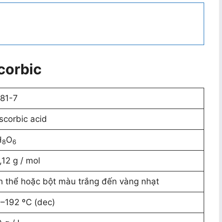
corbic
81-7
scorbic acid
H
O
8
6
,12 g / mol
h thể hoặc bột màu trắng đến vàng nhạt
–192 ºC (dec)