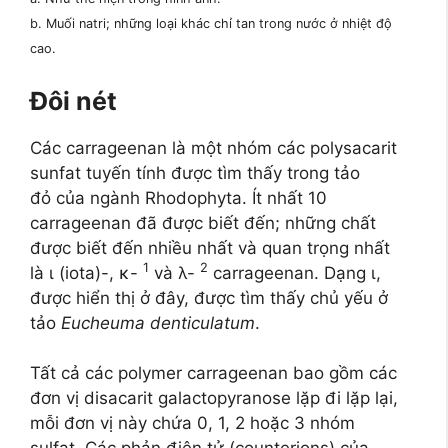
b. Muối natri; những loại khác chỉ tan trong nước ở nhiệt độ
cao.
Đôi nét
Các carrageenan là một nhóm các polysacarit
sunfat tuyến tính được tìm thấy trong tảo
đỏ của ngành Rhodophyta. Ít nhất 10
carrageenan đã được biết đến; những chất
được biết đến nhiều nhất và quan trọng nhất
1
2
là ι (iota)-, κ-
và λ-
carrageenan. Dạng ι,
được hiển thị ở đây, được tìm thấy chủ yếu ở
tảo
Eucheuma denticulatum
.
Tất cả các polymer carrageenan bao gồm các
đơn vị disacarit galactopyranose lặp đi lặp lại,
mỗi đơn vị này chứa 0, 1, 2 hoặc 3 nhóm