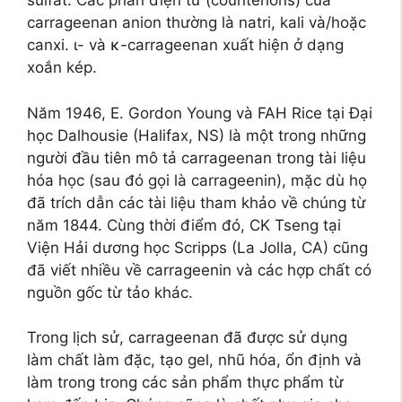
sulfat. Các phản điện tử (counterions) của
carrageenan anion thường là natri, kali và/hoặc
canxi. ι- và κ-carrageenan xuất hiện ở dạng
xoắn kép.
Năm 1946, E. Gordon Young và FAH Rice tại Đại
học Dalhousie (Halifax, NS) là một trong những
người đầu tiên mô tả carrageenan trong tài liệu
hóa học (sau đó gọi là carrageenin), mặc dù họ
đã trích dẫn các tài liệu tham khảo về chúng từ
năm 1844. Cùng thời điểm đó, CK Tseng tại
Viện Hải dương học Scripps (La Jolla, CA) cũng
đã viết nhiều về carrageenin và các hợp chất có
nguồn gốc từ tảo khác.
Trong lịch sử, carrageenan đã được sử dụng
làm chất làm đặc, tạo gel, nhũ hóa, ổn định và
làm trong trong các sản phẩm thực phẩm từ