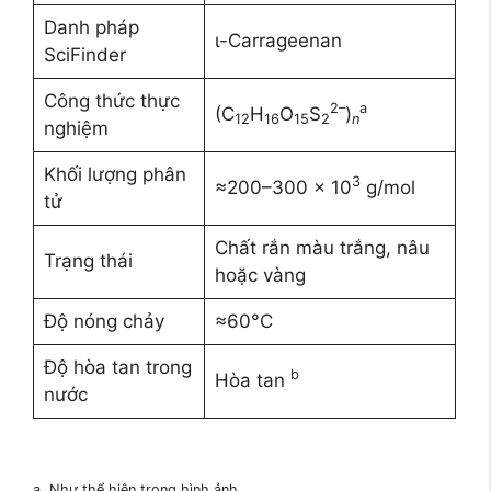
Danh pháp
ι-Carrageenan
SciFinder
Công thức thực
2–
a
(C
H
O
S
)
12
16
15
2
n
nghiệm
Khối lượng phân
3
≈200–300 x 10
g/mol
tử
Chất rắn màu trắng, nâu
Trạng thái
hoặc vàng
Độ nóng chảy
≈60°C
Độ hòa tan trong
b
Hòa tan
nước
a. Như thể hiện trong hình ảnh.