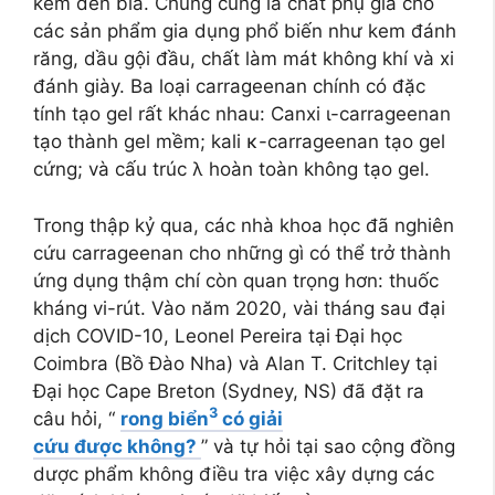
kem đến bia. Chúng cũng là chất phụ gia cho
các sản phẩm gia dụng phổ biến như kem đánh
răng, dầu gội đầu, chất làm mát không khí và xi
đánh giày. Ba loại carrageenan chính có đặc
tính tạo gel rất khác nhau: Canxi ι-carrageenan
tạo thành gel mềm; kali κ-carrageenan tạo gel
cứng; và cấu trúc λ hoàn toàn không tạo gel.
Trong thập kỷ qua, các nhà khoa học đã nghiên
cứu carrageenan cho những gì có thể trở thành
ứng dụng thậm chí còn quan trọng hơn: thuốc
kháng vi-rút. Vào năm 2020, vài tháng sau đại
dịch COVID-10, Leonel Pereira tại Đại học
Coimbra (Bồ Đào Nha) và Alan T. Critchley tại
Đại học Cape Breton (Sydney, NS) đã đặt ra
3
câu hỏi, “
rong biển
có giải
cứu được không?
” và tự hỏi tại sao cộng đồng
dược phẩm không điều tra việc xây dựng các