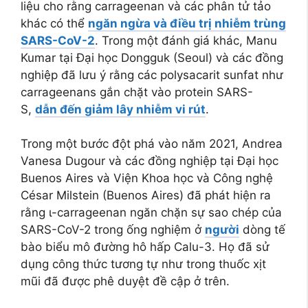
liệu cho rằng carrageenan và các phân tử tảo
khác có thể
ngăn ngừa và điều trị nhiễm trùng
SARS-CoV-2
. Trong một đánh giá khác, Manu
Kumar tại Đại học Dongguk (Seoul) và các đồng
nghiệp đã lưu ý rằng các polysacarit sunfat như
carrageenans gắn chặt vào protein SARS-
S,
dẫn đến giảm lây nhiễm vi rút
.
Trong một bước đột phá vào năm 2021, Andrea
Vanesa Dugour và các đồng nghiệp tại Đại học
Buenos Aires và Viện Khoa học và Công nghệ
César Milstein (Buenos Aires) đã phát hiện ra
rằng ι-carrageenan ngăn chặn sự sao chép của
SARS-CoV-2 trong ống nghiệm ở
người
dòng tế
bào biểu mô đường hô hấp Calu-3. Họ đã sử
dụng công thức tương tự như trong thuốc xịt
mũi đã được phê duyệt đề cập ở trên.