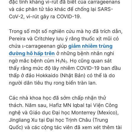
đặc tính kháng vi-rút đã biết của carrageenans
và các phân tử tảo khác để chống lại SARS-
CoV-2, vi-rút gây ra COVID-19.
Trong số một số nghiên cứu mà họ đã trích dẫn,
Pereira và Critchley lưu ý rằng thuốc xịt mũi có
chứa ι-carrageenan giúp
giảm nhiễm trùng
đường hô hấp trên
ở những bệnh nhân nghi
ngờ mắc bệnh cúm H
N
. Họ cũng quan sát
1
1
thấy rằng mức độ lây nhiễm COVID-19 ban đầu
thấp ở đảo Hokkaido (Nhật Bản) có thể là do
người dân tiêu thụ rong biển tràn lan.
Các nhà khoa học đã sớm chấp nhận thử
thách. Năm sau, Hafiz MN Iqbal tại Viện Công
nghệ và Giáo dục Đại học Monterrey (Mexico),
Jingliang Xu tại Đại học Trịnh Châu (Trung
Quốc) và các cộng tác viên đã xem xét thêm tài