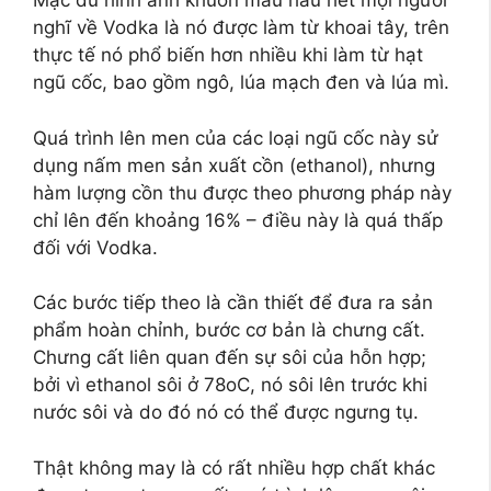
Mặc dù hình ảnh khuôn mẫu hầu hết mọi người
nghĩ về Vodka là nó được làm từ khoai tây, trên
thực tế nó phổ biến hơn nhiều khi làm từ hạt
ngũ cốc, bao gồm ngô, lúa mạch đen và lúa mì.
Quá trình lên men của các loại ngũ cốc này sử
dụng nấm men sản xuất cồn (ethanol), nhưng
hàm lượng cồn thu được theo phương pháp này
chỉ lên đến khoảng 16% – điều này là quá thấp
đối với Vodka.
Các bước tiếp theo là cần thiết để đưa ra sản
phẩm hoàn chỉnh, bước cơ bản là chưng cất.
Chưng cất liên quan đến sự sôi của hỗn hợp;
bởi vì ethanol sôi ở 78oC, nó sôi lên trước khi
nước sôi và do đó nó có thể được ngưng tụ.
Thật không may là có rất nhiều hợp chất khác