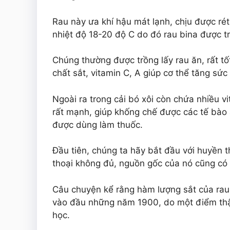
Rau này ưa khí hậu mát lạnh, chịu được ré
nhiệt độ 18-20 độ C do đó rau bina được t
Chúng thường được trồng lấy rau ăn, rất tố
chất sắt, vitamin C, A giúp cơ thể tăng sức
Ngoài ra trong cải bó xôi còn chứa nhiều v
rất mạnh, giúp khống chế được các tế bào ác
được dùng làm thuốc.
Đầu tiên, chúng ta hãy bắt đầu với huyền t
thoại không đủ, nguồn gốc của nó cũng có
Câu chuyện kể rằng hàm lượng sắt của rau
vào đầu những năm 1900, do một điểm thậ
học.