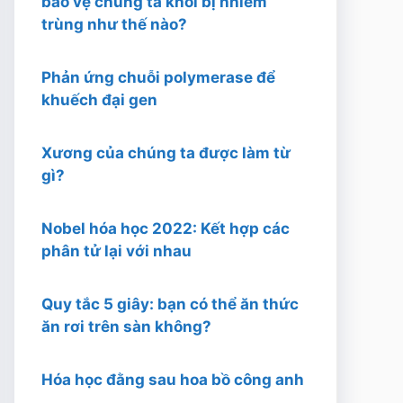
bảo vệ chúng ta khỏi bị nhiễm
trùng như thế nào?
Phản ứng chuỗi polymerase để
khuếch đại gen
Xương của chúng ta được làm từ
gì?
Nobel hóa học 2022: Kết hợp các
phân tử lại với nhau
Quy tắc 5 giây: bạn có thể ăn thức
ăn rơi trên sàn không?
Hóa học đằng sau hoa bồ công anh