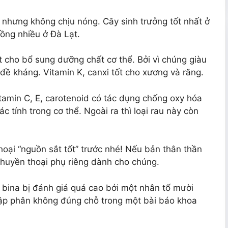
t nhưng không chịu nóng. Cây sinh trưởng tốt nhất ở
rồng nhiều ở Đà Lạt.
t cho bổ sung dưỡng chất cơ thể. Bởi vì chúng giàu
 đề kháng. Vitamin K, canxi tốt cho xương và răng.
itamin C, E, carotenoid có tác dụng chống oxy hóa
 tính trong cơ thể. Ngoài ra thì loại rau này còn
hoại “nguồn sắt tốt” trước nhé! Nếu bản thân thần
 huyền thoại phụ riêng dành cho chúng.
 bina bị đánh giá quá cao bởi một nhân tố mười
p phân không đúng chỗ trong một bài báo khoa