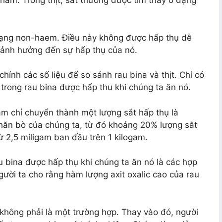
phẩm. Trong thịt, sắt thường được tìm thấy ở dạng
dạng non-haem. Điều này không được hấp thụ dễ
ể ảnh hưởng đến sự hấp thụ của nó.
chỉnh các số liệu để so sánh rau bina và thịt. Chỉ có
rong rau bina được hấp thu khi chúng ta ăn nó.
gam chỉ chuyển thành một lượng sắt hấp thụ là
thăn bò của chúng ta, từ đó khoảng 20% ​​lượng sắt
ừ 2,5 miligam ban đầu trên 1 kilogam.
au bina được hấp thụ khi chúng ta ăn nó là các hợp
gười ta cho rằng hàm lượng axit oxalic cao của rau
không phải là một trường hợp. Thay vào đó, người