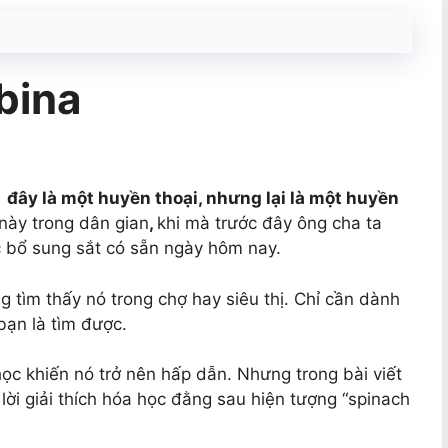
bina
– đây là một huyền thoại, nhưng lại là một huyền
này trong dân gian
,
khi mà trước đây ông cha ta
c bổ sung sắt có sẵn ngày hôm nay.
 tìm thấy nó trong chợ hay siêu thị. Chỉ cần dành
bạn là tìm được.
c khiến nó trở nên hấp dẫn. Nhưng trong bài viết
lời giải thích hóa học đằng sau hiện tượng “spinach