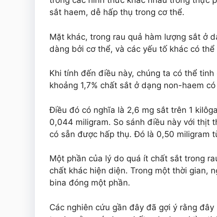
trong các hình thức khác nhau trong thực 
sắt haem, dễ hấp thụ trong cơ thể.
Mặt khác, trong rau quả hàm lượng sắt ở 
dàng bởi cơ thể, và các yếu tố khác có th
Khi tính đến điều này, chúng ta có thể tinh 
khoảng 1,7% chất sắt ở dạng non-haem có t
Điều đó có nghĩa là 2,6 mg sắt trên 1 kilô
0,044 miligram. So sánh điều này với thịt 
có sẵn được hấp thụ. Đó là 0,50 miligram t
Một phần của lý do quá ít chất sắt trong r
chất khác hiện diện. Trong một thời gian, n
bina đóng một phần.
Các nghiên cứu gần đây đã gợi ý rằng đây 