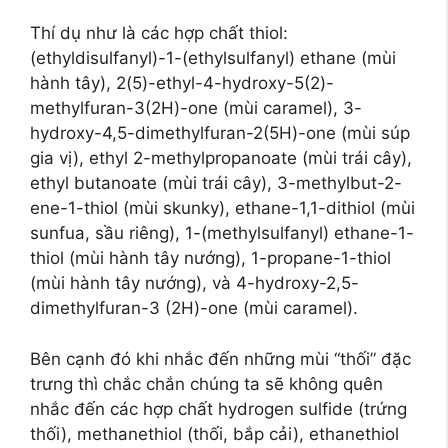
Thí dụ như là các hợp chất thiol:
(ethyldisulfanyl)-1-(ethylsulfanyl) ethane (mùi
hành tây), 2(5)-ethyl-4-hydroxy-5(2)-
methylfuran-3(2H)-one (mùi caramel), 3-
hydroxy-4,5-dimethylfuran-2(5H)-one (mùi súp
gia vị), ethyl 2-methylpropanoate (mùi trái cây),
ethyl butanoate (mùi trái cây), 3-methylbut-2-
ene-1-thiol (mùi skunky), ethane-1,1-dithiol (mùi
sunfua, sầu riêng), 1-(methylsulfanyl) ethane-1-
thiol (mùi hành tây nướng), 1-propane-1-thiol
(mùi hành tây nướng), và 4-hydroxy-2,5-
dimethylfuran-3 (2H)-one (mùi caramel).
Bên cạnh đó khi nhắc đến những mùi “thối” đặc
trưng thì chắc chắn chúng ta sẽ không quên
nhắc đến các hợp chất hydrogen sulfide (trứng
thối), methanethiol (thối, bắp cải), ethanethiol