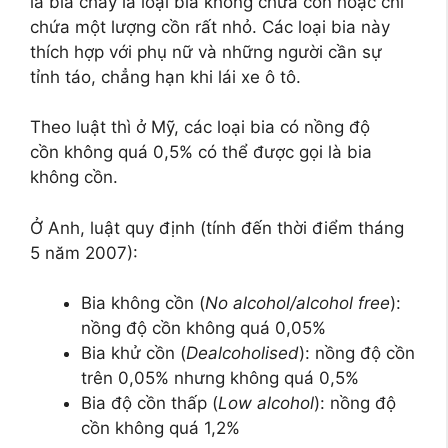
là bia chay là loại bia không chứa cồn hoặc chỉ
chứa một lượng cồn rất nhỏ. Các loại bia này
thích hợp với phụ nữ và những người cần sự
tỉnh táo, chẳng hạn khi lái xe ô tô.
Theo luật thì ở Mỹ, các loại bia có nồng độ
cồn không quá 0,5% có thể được gọi là bia
không cồn.
Ở Anh, luật quy định (tính đến thời điểm tháng
5 năm 2007):
Bia không cồn (
No alcohol/alcohol free
):
nồng độ cồn không quá 0,05%
Bia khử cồn (
Dealcoholised
): nồng độ cồn
trên 0,05% nhưng không quá 0,5%
Bia độ cồn thấp (
Low alcohol
): nồng độ
cồn không quá 1,2%